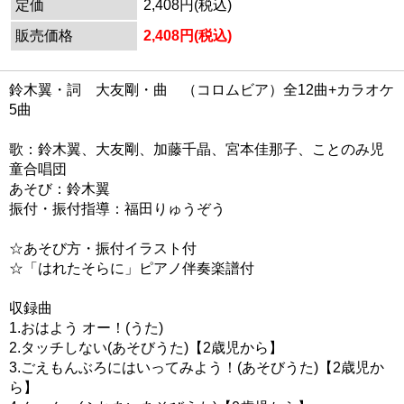
定価
2,408円(税込)
販売価格
2,408円(税込)
鈴木翼・詞 大友剛・曲 （コロムビア）全12曲+カラオケ
5曲
歌：鈴木翼、大友剛、加藤千晶、宮本佳那子、ことのみ児
童合唱団
あそび：鈴木翼
振付・振付指導：福田りゅうぞう
☆あそび方・振付イラスト付
☆「はれたそらに」ピアノ伴奏楽譜付
収録曲
1.おはよう オー！(うた)
2.タッチしない(あそびうた)【2歳児から】
3.ごえもんぶろにはいってみよう！(あそびうた)【2歳児か
ら】