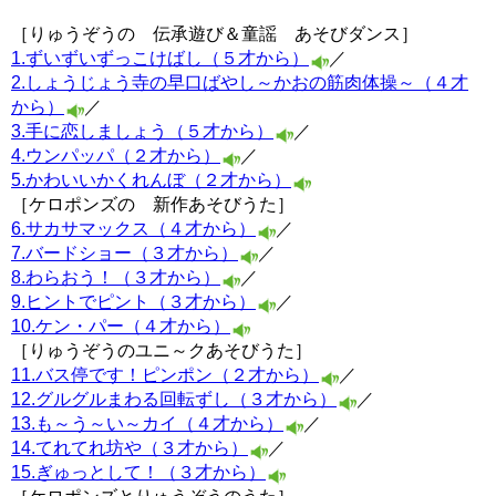
［りゅうぞうの 伝承遊び＆童謡 あそびダンス］
1.ずいずいずっこけばし（５才から）
／
2.しょうじょう寺の早口ばやし～かおの筋肉体操～（４才
から）
／
3.手に恋しましょう（５才から）
／
4.ウンパッパ（２才から）
／
5.かわいいかくれんぼ（２才から）
［ケロポンズの 新作あそびうた］
6.サカサマックス（４才から）
／
7.バードショー（３才から）
／
8.わらおう！（３才から）
／
9.ヒントでピント（３才から）
／
10.ケン・パー（４才から）
［りゅうぞうのユニ～クあそびうた］
11.バス停です！ピンポン（２才から）
／
12.グルグルまわる回転ずし（３才から）
／
13.も～う～い～カイ（４才から）
／
14.てれてれ坊や（３才から）
／
15.ぎゅっとして！（３才から）